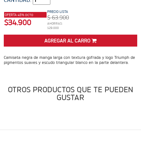
ADVENTURE
Precio desde $22.990.000
PRECIO LISTA
OFERTA 45%
DCTO
$ 63.900
$34.900
 EXPLORER ADVENTURE
AHORRAS:
$29.000
TIGER 1200 RALLY EXPLORER
AGREGAR AL CARRO
ADVENTURE
Precio desde $25.990.000
Marzo JUEVES 26
ENCIENDE LA NOCHE.
Camiseta negra de manga larga con textura gofrada y logo Triumph de
pigmentos suaves y escudo triangular blanco en la parte delantera.
VIVE LA RUTA. NIGHT &
RIDE TRIUMP
ROADSTERS
OTROS PRODUCTOS QUE TE PUEDEN
GUSTAR
TRIDENT 660
Precio desde $8.790.000