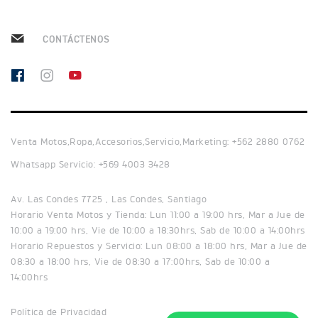
NEW
TRIDENT 660
Precio desde $9.090.000
CONTÁCTENOS
NEW
DAYTONA 660
Precio desde $10.590.000
Venta Motos,Ropa,Accesorios,Servicio,Marketing: +562 2880 0762
Whatsapp Servicio: +569 4003 3428
Av. Las Condes 7725 , Las Condes, Santiago
STREET TRIPLE R
Horario Venta Motos y Tienda: Lun 11:00 a 19:00 hrs, Mar a Jue de
Precio desde $11.690.000
10:00 a 19:00 hrs, Vie de 10:00 a 18:30hrs, Sab de 10:00 a 14:00hrs
Horario Repuestos y Servicio: Lun 08:00 a 18:00 hrs, Mar a Jue de
08:30 a 18:00 hrs, Vie de 08:30 a 17:00hrs, Sab de 10:00 a
14:00hrs
NEW
TRIDENT 800
Política de Privacidad
Precio desde $12.690.000