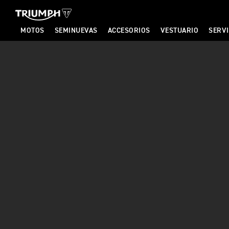
MOTOS
SEMINUEVAS
ACCESORIOS
VESTUARIO
SERVI
T
R
I
U
M
P