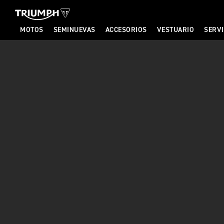
MOTOS
SEMINUEVAS
ACCESORIOS
VESTUARIO
SERVI
T
R
I
U
M
P