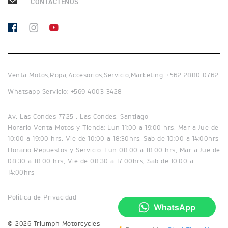
CONTÁCTENOS
NEW
TRIDENT 660
Precio desde $9.090.000
Venta Motos,Ropa,Accesorios,Servicio,Marketing: +562 2880 0762
NEW
DAYTONA 660
Precio desde $10.590.000
Whatsapp Servicio: +569 4003 3428
Av. Las Condes 7725 , Las Condes, Santiago
Horario Venta Motos y Tienda: Lun 11:00 a 19:00 hrs, Mar a Jue de
10:00 a 19:00 hrs, Vie de 10:00 a 18:30hrs, Sab de 10:00 a 14:00hrs
STREET TRIPLE R
Horario Repuestos y Servicio: Lun 08:00 a 18:00 hrs, Mar a Jue de
Precio desde $11.690.000
08:30 a 18:00 hrs, Vie de 08:30 a 17:00hrs, Sab de 10:00 a
14:00hrs
Política de Privacidad
NEW
TRIDENT 800
© 2026 Triumph Motorcycles
Precio desde $12.690.000