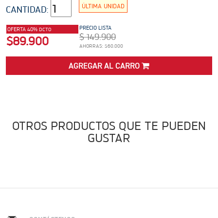
ADVENTURE
ÚLTIMA UNIDAD
CANTIDAD:
Precio desde $22.990.000
PRECIO LISTA
OFERTA 40%
DCTO
$ 149.900
 EXPLORER ADVENTURE
$89.900
AHORRAS: $60.000
TIGER 1200 RALLY EXPLORER
ADVENTURE
AGREGAR AL CARRO
Precio desde $25.990.000
Marzo JUEVES 26
ENCIENDE LA NOCHE.
VIVE LA RUTA. NIGHT &
RIDE TRIUMP
ROADSTERS
OTROS PRODUCTOS QUE TE PUEDEN
GUSTAR
TRIDENT 660
Precio desde $8.790.000