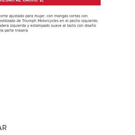
REGAR AL CARRO
corte ajustado para mujer, con mangas cortas con
tilizado de Triumph Motorcycles en el pecho izquierdo,
 cadera izquierda y estampado suave al tacto con diseño
a parte trasera.
AR