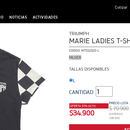
Cotizar
IO
NOTICIAS
ACTIVIDADES
TRIUMPH
MARIE LADIES T-S
CODIGO:
MTSS2320-L
MUJER
TALLAS DISPONIBLES:
L
CANTIDAD:
PRECIO LISTA
OFERTA 51%
DCTO
$ 70.900
$34.900
AHORRAS:
$36.000