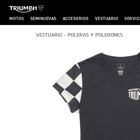
MOTOS
SEMINUEVAS
ACCESORIOS
VESTUARIO
SERVIC
T
VESTUARIO - POLERAS Y POLERONES
T
R
R
I
I
U
U
M
M
P