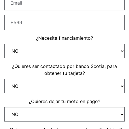
Precio desde $22.990.000
Y EXPLORER ADVENTURE
TIGER 1200 RALLY EXPLORER
ADVENTURE
¿Necesita financiamiento?
Precio desde $25.990.000
Marzo JUEVES 26
Y
ENCIENDE LA NOCHE.
¿Quieres ser contactado por banco Scotia, para
N
VIVE LA RUTA. NIGHT
obtener tu tarjeta?
GR
& RIDE TRIUMP
TRIDENT 660
¿Quieres dejar tu moto en pago?
Precio desde $8.790.000