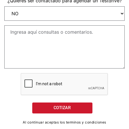
¿Quieres ser contactado para agendar un Testdrive?
NEW
TRIDENT 660
Precio desde $9.090.000
NEW
DAYTONA 660
Precio desde $10.590.000
STREET TRIPLE R
Precio desde $11.690.000
NEW
TRIDENT 800
Al continuar aceptas los terminos y condiciones
Precio desde $12.690.000