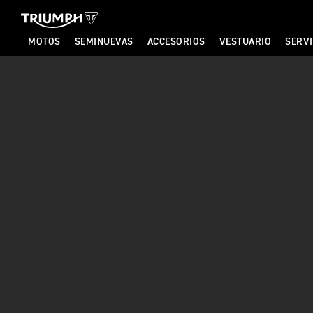
MOTOS
SEMINUEVAS
ACCESORIOS
VESTUARIO
SERVI
T
R
I
U
M
P