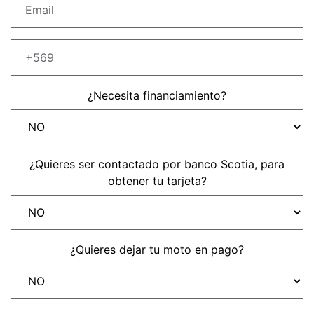
Precio desde $22.990.000
Y EXPLORER ADVENTURE
TIGER 1200 RALLY EXPLORER
ADVENTURE
¿Necesita financiamiento?
Precio desde $25.990.000
Marzo JUEVES 26
Y
ENCIENDE LA NOCHE.
¿Quieres ser contactado por banco Scotia, para
N
VIVE LA RUTA. NIGHT
obtener tu tarjeta?
GR
& RIDE TRIUMP
TRIDENT 660
¿Quieres dejar tu moto en pago?
Precio desde $8.790.000