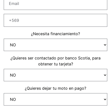
Precio desde $22.990.000
Y EXPLORER ADVENTURE
TIGER 1200 RALLY EXPLORER
ADVENTURE
¿Necesita financiamiento?
Precio desde $25.990.000
Marzo JUEVES 26
Y
ENCIENDE LA NOCHE.
¿Quieres ser contactado por banco Scotia, para
N
VIVE LA RUTA. NIGHT
obtener tu tarjeta?
GR
& RIDE TRIUMP
TRIDENT 660
¿Quieres dejar tu moto en pago?
Precio desde $8.790.000