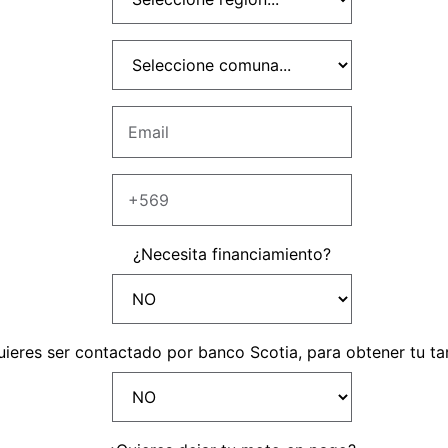
LIENTES
¿Necesita financiamiento?
password para acceder. Si aun no tienes una cuenta creada 
uieres ser contactado por banco Scotia, para obtener tu ta