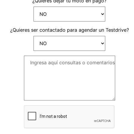
¿Quieres dejar tu moto en pago?
A CUENTA
¿Quieres ser contactado para agendar un Testdrive?
seña