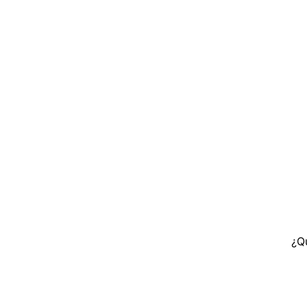
INGRESO C
Ingresa tu rut y 
registrarte.
¿Q