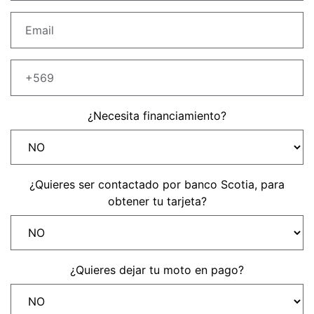
Precio desde $22.990.000
Y EXPLORER ADVENTURE
TIGER 1200 RALLY EXPLORER
ADVENTURE
Precio desde $25.990.000
¿Necesita financiamiento?
Marzo JUEVES 26
Y
ENCIENDE LA NOCHE.
N
VIVE LA RUTA. NIGHT
¿Quieres ser contactado por banco Scotia, para
GR
& RIDE TRIUMP
obtener tu tarjeta?
TRIDENT 660
Precio desde $8.790.000
¿Quieres dejar tu moto en pago?