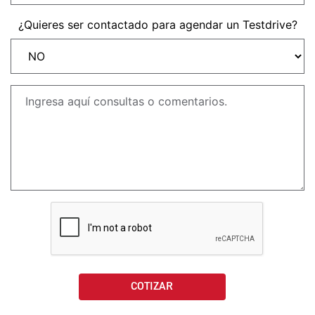
NEW
TRIDENT 660
¿Quieres ser contactado para agendar un Testdrive?
Precio desde $9.090.000
NEW
DAYTONA 660
Precio desde $10.590.000
STREET TRIPLE R
Precio desde $11.690.000
NEW
TRIDENT 800
Precio desde $12.690.000