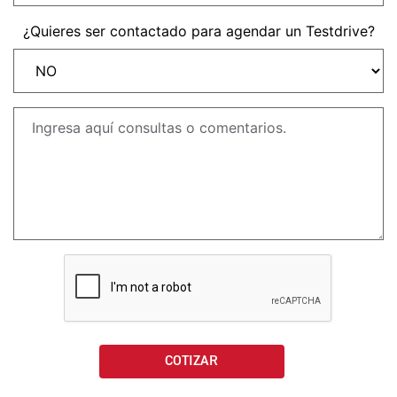
NEW
TRIDENT 660
¿Quieres ser contactado para agendar un Testdrive?
Precio desde $9.090.000
NEW
DAYTONA 660
Precio desde $10.590.000
STREET TRIPLE R
Precio desde $11.690.000
NEW
TRIDENT 800
Precio desde $12.690.000