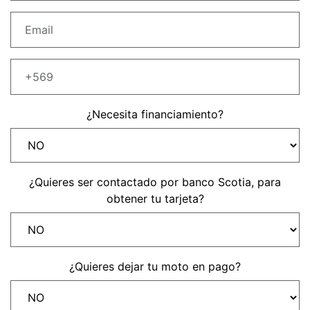
Precio desde $22.990.000
Y EXPLORER ADVENTURE
TIGER 1200 RALLY EXPLORER
ADVENTURE
Precio desde $25.990.000
¿Necesita financiamiento?
Marzo JUEVES 26
Y
ENCIENDE LA NOCHE.
N
VIVE LA RUTA. NIGHT
¿Quieres ser contactado por banco Scotia, para
GR
& RIDE TRIUMP
obtener tu tarjeta?
TRIDENT 660
Precio desde $8.790.000
¿Quieres dejar tu moto en pago?