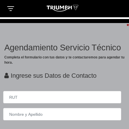
Clos
T
T
*
*
*
*
R
R
SPECIAL EDITIONS
I
Agendamiento Servicio Técnico
I
U
Completa el formulario con tus datos y te contactaremos para agendar tu
te
U
hora.
M
TRIDENT 660 TRIBUTE
M
Ingrese sus Datos de Contacto
Precio desde $9.090.000
P
P
H
on
H
M
SCRAMBLER 900 ICON
M
Precio desde $11.990.000
O
O
T