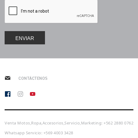
Precio desde $22.990.000
Y EXPLORER ADVENTURE
TIGER 1200 RALLY EXPLORER
ADVENTURE
ENVIAR
Precio desde $25.990.000
Marzo JUEVES 26
ENCIENDE LA NOCHE.
VIVE LA RUTA. NIGHT &
ROADSTERS
RIDE TRIUMP
CONTÁCTENOS
TRIDENT 660
Precio desde $8.790.000
Venta Motos,Ropa,Accesorios,Servicio,Marketing: +562 2880 0762
Whatsapp Servicio: +569 4003 3428