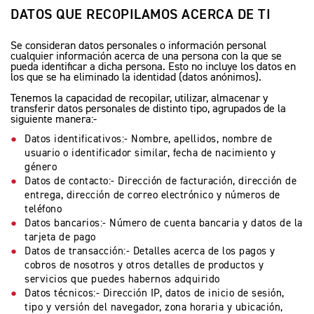
DATOS QUE RECOPILAMOS ACERCA DE TI
ADVENTURE
Precio desde $22.990.000
Se consideran datos personales o información personal
cualquier información acerca de una persona con la que se
pueda identificar a dicha persona. Esto no incluye los datos en
 EXPLORER ADVENTURE
los que se ha eliminado la identidad (datos anónimos).
TIGER 1200 RALLY EXPLORER
Tenemos la capacidad de recopilar, utilizar, almacenar y
transferir datos personales de distinto tipo, agrupados de la
ADVENTURE
siguiente manera:-
Marzo JUEVES 26
Precio desde $25.990.000
ENCIENDE LA NOCHE.
Datos identificativos:- Nombre, apellidos, nombre de
VIVE LA RUTA. NIGHT &
usuario o identificador similar, fecha de nacimiento y
género
RIDE TRIUMP
Datos de contacto:- Dirección de facturación, dirección de
ROADSTERS
entrega, dirección de correo electrónico y números de
teléfono
Datos bancarios:- Número de cuenta bancaria y datos de la
tarjeta de pago
Datos de transacción:- Detalles acerca de los pagos y
TRIDENT 660
cobros de nosotros y otros detalles de productos y
Precio desde $8.790.000
servicios que puedes habernos adquirido
Datos técnicos:- Dirección IP, datos de inicio de sesión,
tipo y versión del navegador, zona horaria y ubicación,