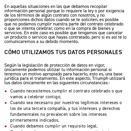
En aquellas situaciones en las que debamos recopilar
información personal porque lo requiere la ley o por exigencia
TIGER 850 SPORT
de los términos de algún contrato con nosotros, y no
Precio desde $11.390.000
proporciones dichos datos cuando se te soliciten, es posible
que no podamos cumplir nuestra parte del contrato celebrado
o que se intenta celebrar, como en la compra de bienes y
OURING
servicios. En este caso es posible que tengamos que cancelar
un producto o servicio que hayas contratado, pero si es así te lo
comunicaremos a su debido momento.
NEW
TIGER SPORT 800 TOURING
CÓMO UTILIZAMOS TUS DATOS PERSONALES
Precio desde $13.690.000
Según la legislación de protección de datos en vigor,
únicamente podemos utilizar tu información personal si
tenemos un motivo apropiado para hacerlo, esto es, una base
jurídica para el tratamiento. En este aspecto, Triumph utilizará
tus datos únicamente en las siguientes circunstancias:-
TIGER 900 GT
Cuando necesitemos cumplir el contrato celebrado o que
Precio desde $15.390.000
vamos a celebrar contigo;
Cuando sea necesario por nuestros legítimos intereses o
los de una tercera compañía, y tus intereses y derechos
fundamentales no prevalecen sobre los intereses
primeramente indicados;
TIGER 900 GT PRO
Cuando debamos cumplir un requisito legal;