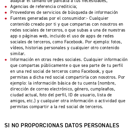
adaptar el tamaño de pantalla a tus necesidades;
Precio desde $8.490.000
Agencias de referencia crediticia;
Proveedores de servicios de búsqueda de información
Fuentes generadas por el consumidor:- Cualquier
contenido creado por ti y que compartas con nosotros en
redes sociales de terceros, o que subas a una de nuestras
TIGER SPORT 660
app o páginas web, incluido el uso de apps de redes
Precio desde $9.790.000
sociales de terceros, como Facebook. Por ejemplo: fotos,
vídeos, historias personales y cualquier otro contenido
similar.
Información en otras redes sociales. Cualquier información
que compartas públicamente o que sea parte de tu perfil
en una red social de terceros como Facebook, y que
NEW
TIGER SPORT 660
permitas a dicha red social compartirla con nosotros. Por
Precio desde $10.090.000
ejemplo: la información básica de tu cuenta (nombre,
dirección de correo electrónico, género, cumpleaños,
ciudad actual, foto del perfil, ID de usuario, lista de
amigos, etc.) y cualquier otra información o actividad que
permitas compartir a la red social de terceros.
TIGER 800 SPORT
Precio desde $11.690.000
SI NO PROPORCIONAS DATOS PERSONALES