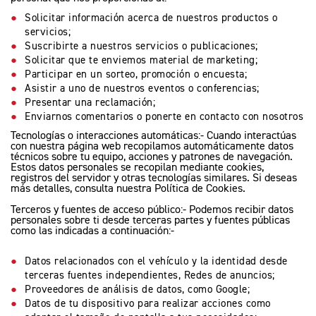
Precio desde $20.090.000
Solicitar información acerca de nuestros productos o
servicios;
Suscribirte a nuestros servicios o publicaciones;
Solicitar que te enviemos material de marketing;
ROCKET 3 STORM R
Participar en un sorteo, promoción o encuesta;
Precio desde $26.590.000
Asistir a uno de nuestros eventos o conferencias;
Presentar una reclamación;
Enviarnos comentarios o ponerte en contacto con nosotros
T
Tecnologías o interacciones automáticas:- Cuando interactúas
con nuestra página web recopilamos automáticamente datos
ROCKET 3 STORM GT
técnicos sobre tu equipo, acciones y patrones de navegación.
Estos datos personales se recopilan mediante cookies,
Precio desde $28.590.000
registros del servidor y otras tecnologías similares. Si deseas
más detalles, consulta nuestra Política de Cookies.
Terceros y fuentes de acceso público:- Podemos recibir datos
personales sobre ti desde terceras partes y fuentes públicas
como las indicadas a continuación:-
ADVENTURE
Datos relacionados con el vehículo y la identidad desde
terceras fuentes independientes, Redes de anuncios;
Proveedores de análisis de datos, como Google;
Datos de tu dispositivo para realizar acciones como
TIGER SPORT 660