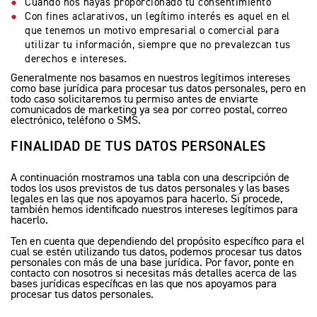
Precio desde $16.390.000
Cuando nos hayas proporcionado tu consentimiento
Con fines aclarativos, un legítimo interés es aquel en el
que tenemos un motivo empresarial o comercial para
DITION
utilizar tu información, siempre que no prevalezcan tus
derechos e intereses.
NEW
TIGER 900 ALPINE EDITION
Generalmente nos basamos en nuestros legítimos intereses
como base jurídica para procesar tus datos personales, pero en
Precio desde $17.690.000
todo caso solicitaremos tu permiso antes de enviarte
comunicados de marketing ya sea por correo postal, correo
electrónico, teléfono o SMS.
RO
FINALIDAD DE TUS DATOS PERSONALES
TIGER 900 RALLY PRO
A continuación mostramos una tabla con una descripción de
Precio desde $17.890.000
todos los usos previstos de tus datos personales y las bases
legales en las que nos apoyamos para hacerlo. Si procede,
también hemos identificado nuestros intereses legítimos para
hacerlo.
EDITION
Ten en cuenta que dependiendo del propósito específico para el
cual se estén utilizando tus datos, podemos procesar tus datos
NEW
TIGER 900 DESERT EDITION
personales con más de una base jurídica. Por favor, ponte en
contacto con nosotros si necesitas más detalles acerca de las
Precio desde $18.590.000
bases jurídicas específicas en las que nos apoyamos para
procesar tus datos personales.