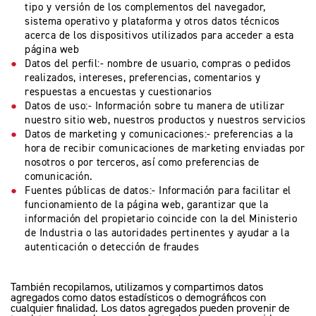
tipo y versión de los complementos del navegador,
sistema operativo y plataforma y otros datos técnicos
acerca de los dispositivos utilizados para acceder a esta
NEW
TRIDENT 660
página web
Precio desde $9.090.000
Datos del perfil:- nombre de usuario, compras o pedidos
realizados, intereses, preferencias, comentarios y
respuestas a encuestas y cuestionarios
Datos de uso:- Información sobre tu manera de utilizar
nuestro sitio web, nuestros productos y nuestros servicios
NEW
DAYTONA 660
Datos de marketing y comunicaciones:- preferencias a la
Precio desde $10.590.000
hora de recibir comunicaciones de marketing enviadas por
nosotros o por terceros, así como preferencias de
comunicación.
Fuentes públicas de datos:- Información para facilitar el
funcionamiento de la página web, garantizar que la
información del propietario coincide con la del Ministerio
STREET TRIPLE R
de Industria o las autoridades pertinentes y ayudar a la
autenticación o detección de fraudes
Precio desde $11.690.000
También recopilamos, utilizamos y compartimos datos
agregados como datos estadísticos o demográficos con
cualquier finalidad. Los datos agregados pueden provenir de