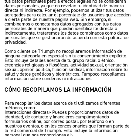
tus datos personales pero a efectos legales no se consideran
NEW
TRIDENT 800
datos personales, ya que no revelan tu identidad de manera
directa ni indirecta. Por ejemplo, podemos utilizar tus datos
Precio desde $12.690.000
agregados para calcular el porcentaje de usuarios que acceden
a cierta parte de nuestra página web. Sin embargo, si
combinamos o conectamos datos agregados con tus datos
 RX
personales de manera que puedan identificarte directa o
indirectamente, trataremos los datos combinados como datos
personales que se gestionarán de acuerdo con esta política de
privacidad.
STREET TRIPLE 765 RX
Como cliente de Triumph no recopilaremos información de
Precio desde $15.890.000
ninguna categoría en especial sin tu consentimiento explícito.
Esto incluye detalles acerca de tu grupo racial o étnico,
creencias religiosas o filosóficas, actividad sexual, orientación
 MOTO2
sexual, opinión política, filiación sindical, información sobre tu
salud y datos genéticos y biométricos. Tampoco recopilamos
información sobre condenas ni infracciones.
CÓMO RECOPILAMOS LA INFORMACIÓN
STREET TRIPLE 765 MOTO2
Precio desde $17.490.000
Para recopilar los datos acerca de ti utilizamos diferentes
métodos, como:-
Interacciones directas:- Puedes proporcionarnos datos de
 RS
identidad, de contacto y financieros cumplimentando
formularios online, por correo postal, por teléfono o en
nuestros eventos, o en los concesionarios que forman parte de
NEW
SPEED TRIPLE 1200 RS
la red comercial de Triumph. Esto incluye la información
personal que nos proporcionas al:-