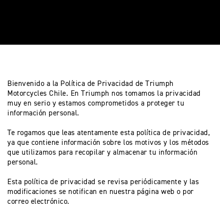
ESTOS
Y
RAVEL
T
O
O
O
TIGER 850 SPORT TRAVEL
R
R
Precio desde $13.690.000
TRIUMPH CONQUISTA EL
R
RED BULL ROMANIACS
C
C
C
DITION ALPINE
2025
Y
Y
Bienvenido a la Política de Privacidad de Triumph
TIGER 900 ALPINE EDITION
Y
Motorcycles Chile. En Triumph nos tomamos la privacidad
ALPINE
C
C
muy en serio y estamos comprometidos a proteger tu
Precio desde $17.690.000
C
información personal.
L
L
Agosto JUEVES 27
L
Te rogamos que leas atentamente esta política de privacidad,
EDITION DESERT
MAGIC NIGHT | TRIUMPH
ya que contiene información sobre los motivos y los métodos
E
E
REVEAL SERIES
TIGER 900 DESERT EDITION
E
que utilizamos para recopilar y almacenar tu información
DESERT
personal.
S
S
S
Precio desde $18.590.000
DO EN
LLEGA A CHILE LA
Esta política de privacidad se revisa periódicamente y las
OPTIMIZADA
modificaciones se notifican en nuestra página web o por
 PRO ADVENTURE
correo electrónico.
MULTIPROPÓSITO
TRIUMPH TIGE
TIGER 1200 RALLY PRO