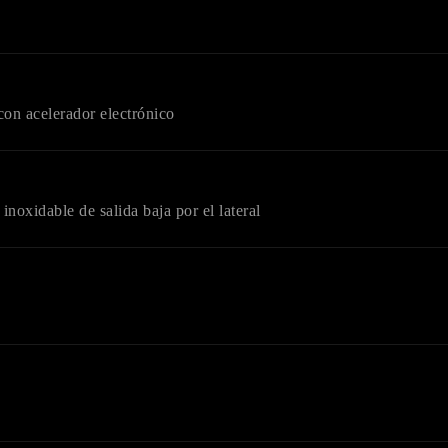
con acelerador electrónico
inoxidable de salida baja por el lateral
LIENTES
password para acceder. Si aun no tienes una cuenta creada 