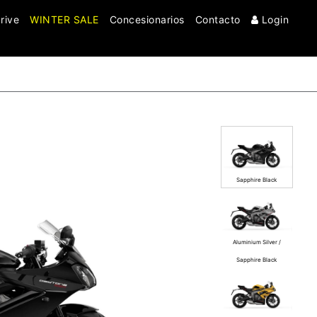
rive
WINTER SALE
Concesionarios
Contacto
Login
Clo
Sapphire Black
Aluminium Silver /
Sapphire Black