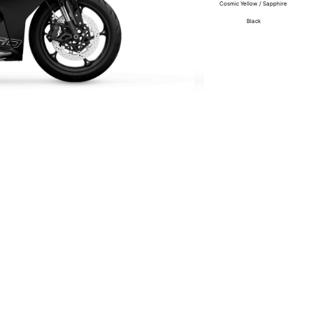
Cosmic Yellow / Sapphire
Black