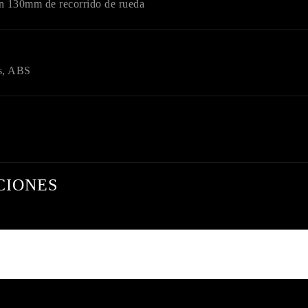
on 130mm de recorrido de rueda
es, ABS
CIONES