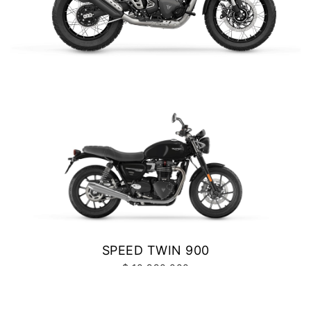
Precio desde $10.040.000
SCRAMBLER 400 XC
NEW
BONNEVILE T100
$ 6.990.000
Precio desde $11.690.000
VER DETALLES
COTIZAR
BONNEVILLE T100
Precio desde $9.990.000
SCRAMBLER 900
SPEED TWIN 900
Precio desde $12.190.000
$ 10.990.000
VER DETALLES
COTIZAR