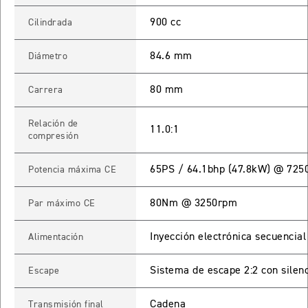
900 cc
Cilindrada
65 RX
84.6 mm
Diámetro
STREET TRIPLE 765 RX
Precio desde $15.890.000
80 mm
Carrera
65 MOTO2
Relación de
11.0:1
compresión
STREET TRIPLE 765 MOTO2
65PS / 64.1bhp (47.8kW) @ 725
Potencia máxima CE
Precio desde $17.490.000
80Nm @ 3250rpm
Par máximo CE
00 RS
Inyección electrónica secuencial
Alimentación
NEW
SPEED TRIPLE 1200 RS
Precio desde $20.090.000
Sistema de escape 2:2 con silenc
Escape
 R
Cadena
Transmisión final