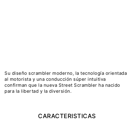
WINTER SALE
Precio desde $22.990.000
$12.290.000
AHORRO:
$1.000.000
CON FORUM
$11.990.000
AHORRO:
$1.300.000
Y EXPLORER ADVENTURE
PRECIO LISTA:
$13.290.000
TIGER 1200 RALLY EXPLORER
ADVENTURE
COTIZAR
RESERVAR
Precio desde $25.990.000
Marzo JUEVES 26
Y
ENCIENDE LA NOCHE.
N
VIVE LA RUTA. NIGHT
Su diseño scrambler moderno, la tecnología orientada
al motorista y una conducción súper intuitiva
GR
& RIDE TRIUMP
confirman que la nueva Street Scrambler ha nacido
para la libertad y la diversión.
TRIDENT 660
Precio desde $8.790.000
CARACTERISTICAS