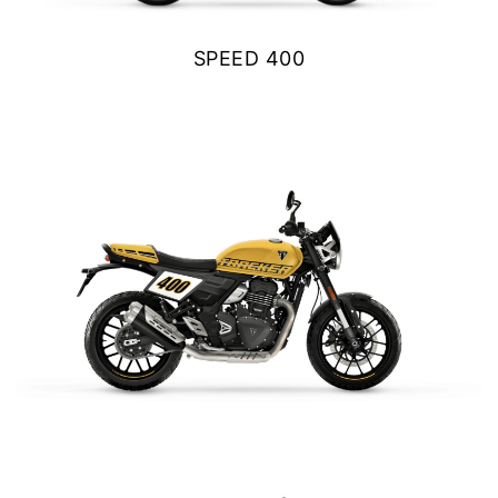
Y EXPLORER
SPEED 400
TIGER 1200 RALLY EXPLORER
$ 5.390.000
Precio desde $23.420.000
VER DETALLES
COTIZAR
SPEED 400
Precio desde $4.790.000
NEW TRACKER 400
NEW
TRACKER 400
$ 5.890.000
Precio desde $5.290.000