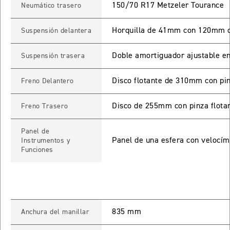
150/70 R17 Metzeler Tourance
Neumático trasero
TIGER SPORT 660
Horquilla de 41mm con 120mm d
Suspensión delantera
Precio desde $9.790.000
Doble amortiguador ajustable e
Suspensión trasera
NEW
TIGER SPORT 660
Disco flotante de 310mm con pi
Freno Delantero
Precio desde $10.090.000
Disco de 255mm con pinza flotan
Freno Trasero
Panel de
TIGER 800 SPORT
Panel de una esfera con velocím
Instrumentos y
Funciones
Precio desde $11.690.000
TIGER 850 SPORT
835 mm
Anchura del manillar
Precio desde $11.390.000