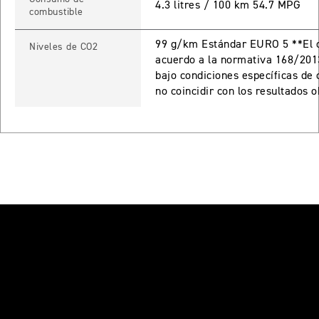
4.3 litres / 100 km 54.7 MPG
combustible
Precio desde $17.690.000
99 g/km Estándar EURO 5 **El c
Niveles de CO2
 PRO
acuerdo a la normativa 168/201
bajo condiciones específicas de
TIGER 900 RALLY PRO
no coincidir con los resultados 
Precio desde $17.890.000
T EDITION
NEW
TIGER 900 DESERT EDITION
Precio desde $18.590.000
RO
TIGER 1200 GT PRO
Precio desde $20.390.000
E EDITION