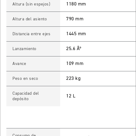
1180 mm
Altura (sin espejos)
 TOURING
790 mm
NEW
TIGER SPORT 800 TOURING
Altura del asiento
Precio desde $13.690.000
1445 mm
Distancia entre ejes
25.6 Âº
Lanzamiento
TIGER 900 GT
109 mm
Avance
Precio desde $15.390.000
223 kg
Peso en seco
O
Capacidad del
TIGER 900 GT PRO
12 L
depósito
Precio desde $16.390.000
 EDITION
NEW
TIGER 900 ALPINE EDITION
Consumo de