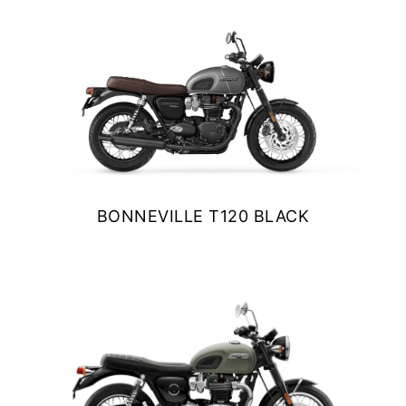
NEW
TF 250-X
Precio desde $9.690.000
NEW
TF250-E
Precio desde $9.990.000
BONNEVILLE T120 BLACK
TF450-X
$ 13.690.000
Precio desde $10.690.000
VER DETALLES
COTIZAR
NEW
TF450-E
Precio desde $10.990.000