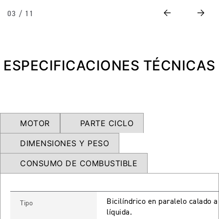
NEW
TRIDENT 660
Previous
Next
03 / 11
Precio desde $9.090.000
ESPECIFICACIONES TÉCNICAS
NEW
DAYTONA 660
Precio desde $10.590.000
MOTOR
PARTE CICLO
STREET TRIPLE R
DIMENSIONES Y PESO
Precio desde $11.690.000
CONSUMO DE COMBUSTIBLE
NEW
TRIDENT 800
Bicilíndrico en paralelo calado 
Tipo
líquida.
Precio desde $12.690.000