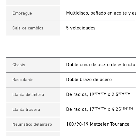
ROCKET 3 STORM R
Multidisco, bañado en aceite y as
Embrague
Precio desde $26.590.000
5 velocidades
Caja de cambios
 GT
ROCKET 3 STORM GT
Precio desde $28.590.000
Doble cuna de acero de estructu
Chasis
Doble brazo de acero
Basculante
De radios, 19"™"™ x 2.5"™"™
Llanta delantera
TIGER SPORT 660
De radios, 17"™"™ x 4.25"™"™
Llanta trasera
Precio desde $8.490.000
100/90-19 Metzeler Tourance
Neumático delantero