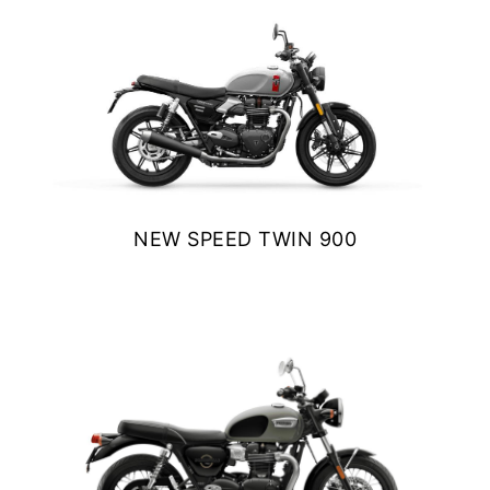
NEW
SCRAMBLER 900
Precio desde $12.690.000
BONNEVILLE T120
Precio desde $12.640.000
NEW SPEED TWIN 900
 BLACK
$ 11.690.000
BONNEVILLE T120 BLACK
VER DETALLES
COTIZAR
Precio desde $13.390.000
NEW
BONNEVILLE T120
Precio desde $13.690.000