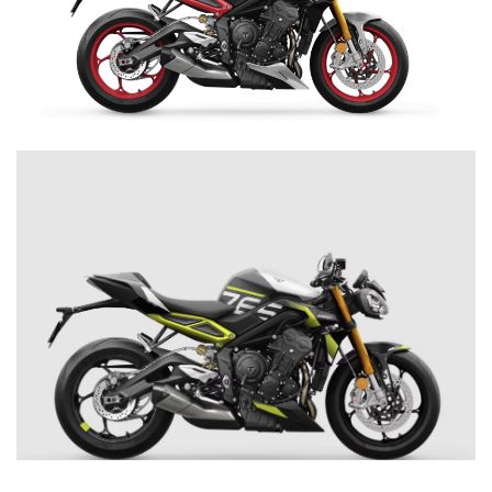
NEW
SCRAMBLER 900
Precio desde $12.690.000
BONNEVILLE T120
STREET TRIPLE 765 RX
$ 16.190.000
Precio desde $12.640.000
VER DETALLES
COTIZAR
 BLACK
BONNEVILLE T120 BLACK
Precio desde $13.390.000
NEW
BONNEVILLE T120
Precio desde $13.690.000