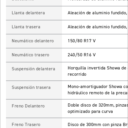
ROCKET 3 STORM R
Llanta delantera
Aleación de aluminio fundido,
Precio desde $26.590.000
Llanta trasera
Aleación de aluminio fundido,
 GT
ROCKET 3 STORM GT
Neumático delantero
150/80 R17 V
Precio desde $28.590.000
Neumático trasero
240/50 R16 V
Horquilla invertida Showa de
Suspensión delantera
recorrido
Mono-amortiguador Showa com
Suspensión trasera
hidráulico remoto de la preca
TIGER SPORT 660
Doble disco de 320mm, pinza
Freno Delantero
Precio desde $8.490.000
optimizado para curva
Freno Trasero
Disco de 300mm con pinza Br