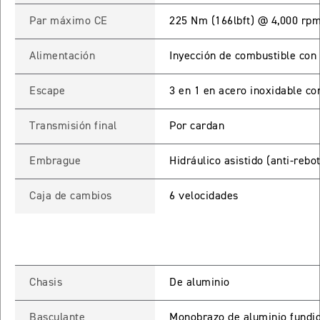
Par máximo CE
225 Nm (166lbft) @ 4,000 rp
65 RX
Alimentación
Inyección de combustible con 
STREET TRIPLE 765 RX
Precio desde $15.890.000
Escape
3 en 1 en acero inoxidable con
65 MOTO2
Transmisión final
Por cardan
Embrague
Hidráulico asistido (anti-rebo
STREET TRIPLE 765 MOTO2
Precio desde $17.490.000
Caja de cambios
6 velocidades
00 RS
NEW
SPEED TRIPLE 1200 RS
Precio desde $20.090.000
Chasis
De aluminio
 R
Basculante
Monobrazo de aluminio fundi