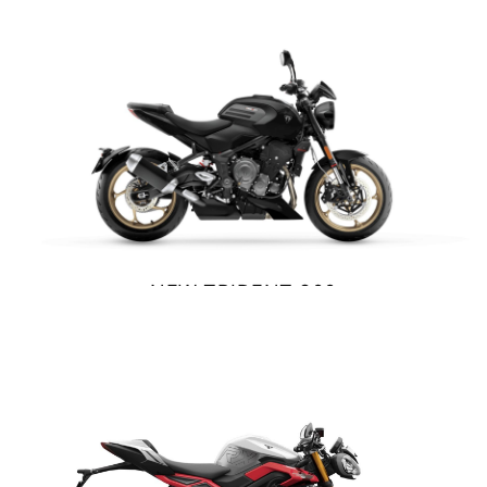
VER DETALLES
COTIZAR
Precio desde $10.040.000
NEW
BONNEVILE T100
Precio desde $11.690.000
BONNEVILLE T100
Precio desde $9.990.000
NEW TRIDENT 800
$ 12.990.000
VER DETALLES
COTIZAR
SCRAMBLER 900
Precio desde $12.190.000