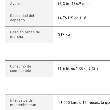
Avance
(5.3 in) 134.9 mm
 TOURING
NEW
TIGER SPORT 800 TOURING
Capacidad del
(4.76 US gal) 18 L
depósito
Precio desde $13.690.000
Peso en orden de
317 kg
marcha
TIGER 900 GT
Precio desde $15.390.000
O
Consumo de
(6.6 litres/100km) 42.8
combustible
TIGER 900 GT PRO
Precio desde $16.390.000
 EDITION
Intervalos de
16.000 kms o 12 meses, lo qu
mantenimiento
NEW
TIGER 900 ALPINE EDITION