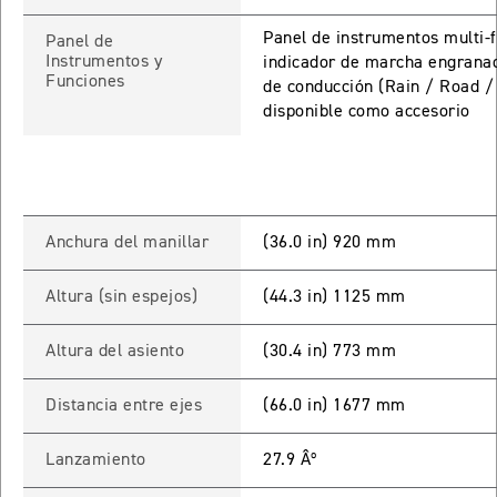
TIGER SPORT 660
Panel de instrumentos multi-f
Panel de
Instrumentos y
indicador de marcha engranad
Precio desde $9.790.000
Funciones
de conducción (Rain / Road /
disponible como accesorio
NEW
TIGER SPORT 660
Precio desde $10.090.000
Anchura del manillar
(36.0 in) 920 mm
Altura (sin espejos)
(44.3 in) 1125 mm
TIGER 800 SPORT
Precio desde $11.690.000
Altura del asiento
(30.4 in) 773 mm
Distancia entre ejes
(66.0 in) 1677 mm
TIGER 850 SPORT
Lanzamiento
27.9 Âº
Precio desde $11.390.000