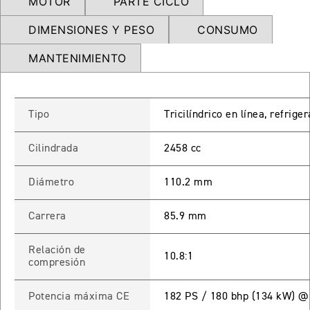
MOTOR
PARTE CICLO
NEW
TRIDENT 660
DIMENSIONES Y PESO
CONSUMO
Precio desde $9.090.000
MANTENIMIENTO
NEW
DAYTONA 660
Tipo
Tricilíndrico en línea, refrig
Precio desde $10.590.000
Cilindrada
2458 cc
Diámetro
110.2 mm
STREET TRIPLE R
Precio desde $11.690.000
Carrera
85.9 mm
Relación de
10.8:1
compresión
NEW
TRIDENT 800
Potencia máxima CE
182 PS / 180 bhp (134 kW) @
Precio desde $12.690.000