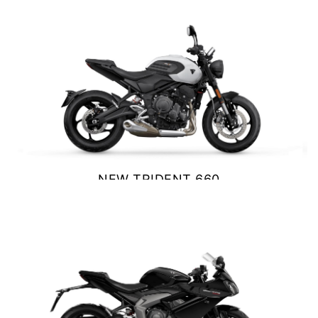
Y EXPLORER
VER DETALLES
COTIZAR
TIGER 1200 RALLY EXPLORER
Precio desde $23.420.000
NEW TRIDENT 660
SPEED 400
$ 9.390.000
Precio desde $4.790.000
VER DETALLES
COTIZAR
NEW
TRACKER 400
Precio desde $5.290.000