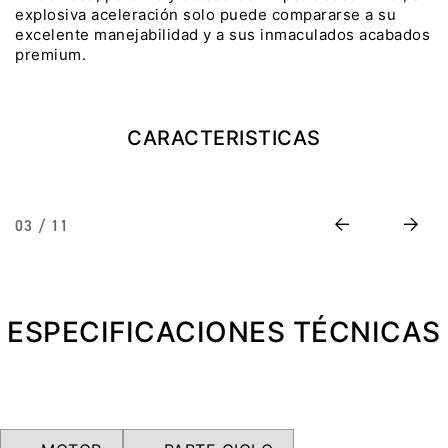
explosiva aceleración solo puede compararse a su
Precio desde $22.990.000
excelente manejabilidad y a sus inmaculados acabados
premium.
Y EXPLORER ADVENTURE
TIGER 1200 RALLY EXPLORER
ADVENTURE
CARACTERISTICAS
Precio desde $25.990.000
Marzo JUEVES 26
Y
ENCIENDE LA NOCHE.
Previous
Next
03 / 11
N
VIVE LA RUTA. NIGHT
GR
& RIDE TRIUMP
ESPECIFICACIONES TÉCNICAS
TRIDENT 660
Precio desde $8.790.000