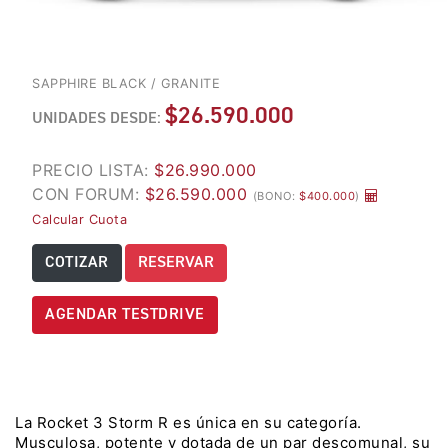
LES
2 ANOS GARANTIA
TOS
 TRAVEL
TRIUMPH
TIGER 850 SPORT TRAVEL
SAPPHIRE BLACK / GRANITE
Precio desde $13.690.000
TRIUMPH CONQUISTA
$26.590.000
EL RED BULL
UNIDADES DESDE:
 EDITION ALPINE
ROMANIACS 2025
TIGER 900 ALPINE EDITION
PRECIO LISTA:
$26.990.000
ALPINE
CON FORUM:
$26.590.000
(BONO:
$400.000
)
Precio desde $17.690.000
Calcular Cuota
Agosto JUEVES 27
T EDITION DESERT
COTIZAR
RESERVAR
MAGIC NIGHT |
TIGER 900 DESERT EDITION
TRIUMPH REVEAL
DESERT
AGENDAR TESTDRIVE
SERIES
Precio desde $18.590.000
UNDO
LLEGA A CHILE LA
OPTIMIZADA
Y PRO ADVENTURE
MULTIPROPÃ³SITO
TIGER 1200 RALLY PRO
La Rocket 3 Storm R es única en su categoría.
TRIUMPH TI
Musculosa, potente y dotada de un par descomunal, su
ADVENTURE