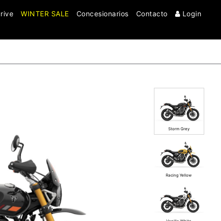
rive
WINTER SALE
Concesionarios
Contacto
Login
Clo
Storm Grey
Racing Yellow
Vanilla White