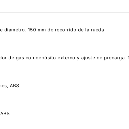
de diámetro. 150 mm de recorrido de la rueda
r de gas con depósito externo y ajuste de precarga. 
LIENTES
ones, ABS
password para acceder. Si aun no tienes una cuenta creada 
, ABS