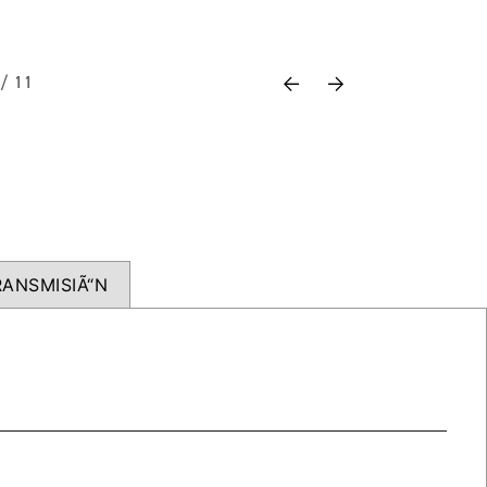
Previous
Next
 / 11
ANSMISIÃ“N