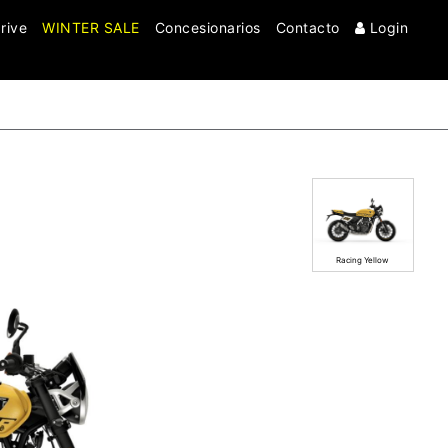
rive
WINTER SALE
Concesionarios
Contacto
Login
Clo
Racing Yellow