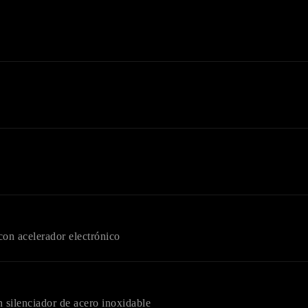
LIENTES
password para acceder. Si aun no tienes una cuenta creada 
con acelerador electrónico
 silenciador de acero inoxidable