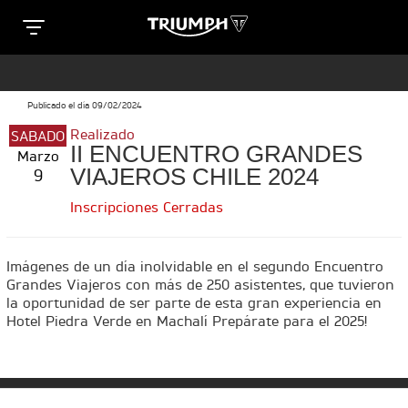
Clos
T
T
R
Publicado el día 09/02/2024
R
Realizado
SABADO
SPECIAL EDITIONS
I
II ENCUENTRO GRANDES
Marzo
I
VIAJEROS CHILE 2024
9
U
e
U
Inscripciones Cerradas
M
M
TRIDENT 660 TRIBUTE
P
Precio desde $9.090.000
Imágenes de un día inolvidable en el segundo Encuentro
P
Grandes Viajeros con más de 250 asistentes, que tuvieron
H
la oportunidad de ser parte de esta gran experiencia en
n
H
Hotel Piedra Verde en Machalí Prepárate para el 2025!
M
M
SCRAMBLER 900 ICON
O
Precio desde $11.990.000
O
T