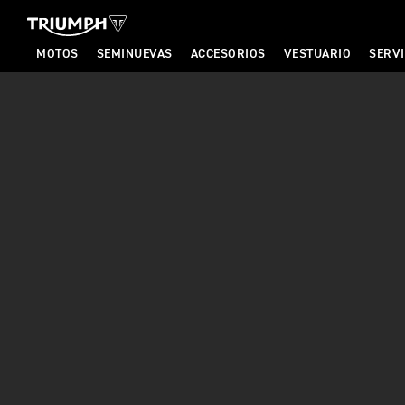
MOTOS
SEMINUEVAS
ACCESORIOS
VESTUARIO
SERVI
T
R
I
U
M
P