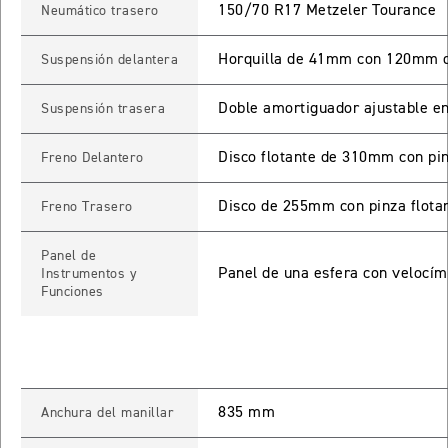
150/70 R17 Metzeler Tourance
Neumático trasero
TIGER SPORT 660
Horquilla de 41mm con 120mm d
Suspensión delantera
Precio desde $9.790.000
Doble amortiguador ajustable e
Suspensión trasera
NEW
TIGER SPORT 660
Disco flotante de 310mm con pi
Freno Delantero
Precio desde $10.090.000
Disco de 255mm con pinza flotan
Freno Trasero
Panel de
TIGER 800 SPORT
Panel de una esfera con velocím
Instrumentos y
Funciones
Precio desde $11.690.000
TIGER 850 SPORT
835 mm
Anchura del manillar
Precio desde $11.390.000