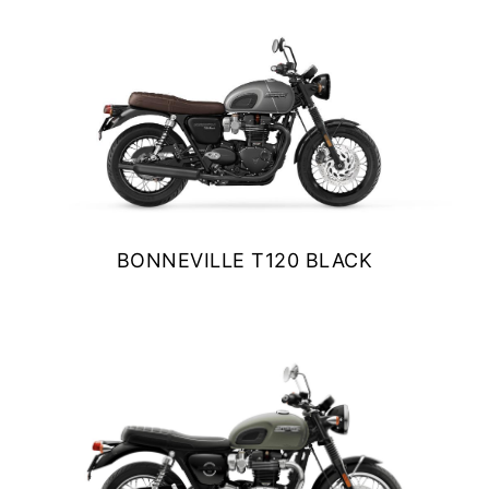
NEW
TF 250-X
Precio desde $9.690.000
NEW
TF250-E
Precio desde $9.990.000
BONNEVILLE T120 BLACK
TF450-X
$ 13.690.000
Precio desde $10.690.000
VER DETALLES
COTIZAR
NEW
TF450-E
Precio desde $10.990.000