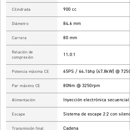
900 cc
Cilindrada
65 RX
84.6 mm
Diámetro
STREET TRIPLE 765 RX
Precio desde $15.890.000
80 mm
Carrera
65 MOTO2
Relación de
11.0:1
compresión
STREET TRIPLE 765 MOTO2
65PS / 64.1bhp (47.8kW) @ 725
Potencia máxima CE
Precio desde $17.490.000
80Nm @ 3250rpm
Par máximo CE
00 RS
Inyección electrónica secuencial
Alimentación
NEW
SPEED TRIPLE 1200 RS
Precio desde $20.090.000
Sistema de escape 2:2 con silenc
Escape
 R
Cadena
Transmisión final