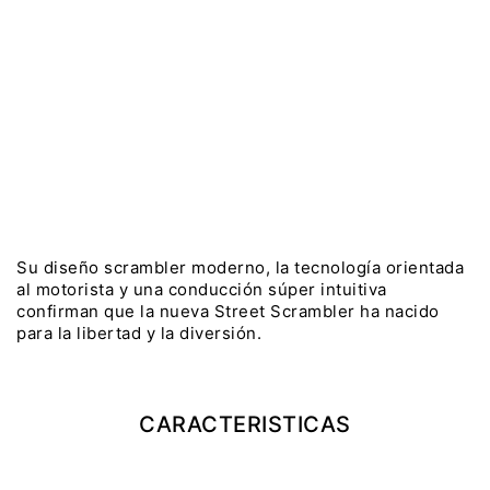
WINTER SALE
Precio desde $22.990.000
$12.290.000
AHORRO:
$1.000.000
CON FORUM
$11.990.000
AHORRO:
$1.300.000
Y EXPLORER ADVENTURE
PRECIO LISTA:
$13.290.000
TIGER 1200 RALLY EXPLORER
ADVENTURE
COTIZAR
RESERVAR
Precio desde $25.990.000
Marzo JUEVES 26
Y
ENCIENDE LA NOCHE.
N
VIVE LA RUTA. NIGHT
Su diseño scrambler moderno, la tecnología orientada
al motorista y una conducción súper intuitiva
GR
& RIDE TRIUMP
confirman que la nueva Street Scrambler ha nacido
para la libertad y la diversión.
TRIDENT 660
Precio desde $8.790.000
CARACTERISTICAS