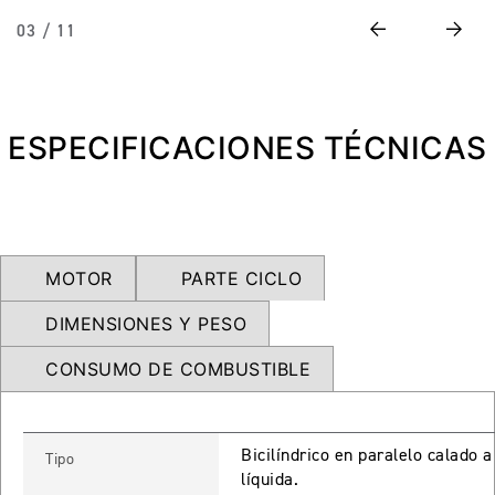
NEW
TRIDENT 660
Previous
Next
03 / 11
Precio desde $9.090.000
ESPECIFICACIONES TÉCNICAS
NEW
DAYTONA 660
Precio desde $10.590.000
MOTOR
PARTE CICLO
STREET TRIPLE R
DIMENSIONES Y PESO
Precio desde $11.690.000
CONSUMO DE COMBUSTIBLE
NEW
TRIDENT 800
Bicilíndrico en paralelo calado 
Tipo
líquida.
Precio desde $12.690.000