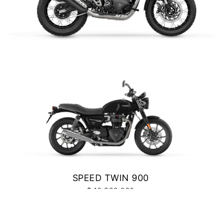
Precio desde $10.040.000
SCRAMBLER 400 XC
NEW
BONNEVILE T100
$ 6.990.000
Precio desde $11.690.000
VER DETALLES
COTIZAR
BONNEVILLE T100
Precio desde $9.990.000
SCRAMBLER 900
SPEED TWIN 900
Precio desde $12.190.000
$ 10.990.000
VER DETALLES
COTIZAR