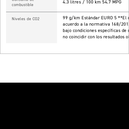
4.3 litres / 100 km 54.7 MPG
combustible
Precio desde $17.690.000
99 g/km Estándar EURO 5 **El c
Niveles de CO2
 PRO
acuerdo a la normativa 168/201
bajo condiciones específicas de
TIGER 900 RALLY PRO
no coincidir con los resultados 
Precio desde $17.890.000
T EDITION
NEW
TIGER 900 DESERT EDITION
Precio desde $18.590.000
RO
TIGER 1200 GT PRO
Precio desde $20.390.000
E EDITION