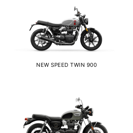
NEW
SCRAMBLER 900
Precio desde $12.690.000
BONNEVILLE T120
Precio desde $12.640.000
NEW SPEED TWIN 900
 BLACK
$ 11.690.000
BONNEVILLE T120 BLACK
VER DETALLES
COTIZAR
Precio desde $13.390.000
NEW
BONNEVILLE T120
Precio desde $13.690.000