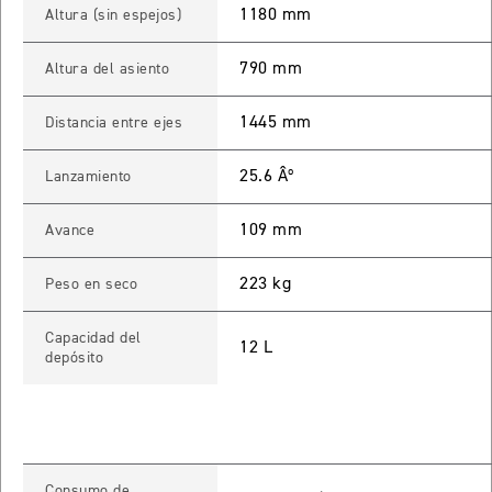
1180 mm
Altura (sin espejos)
 TOURING
790 mm
NEW
TIGER SPORT 800 TOURING
Altura del asiento
Precio desde $13.690.000
1445 mm
Distancia entre ejes
25.6 Âº
Lanzamiento
TIGER 900 GT
109 mm
Avance
Precio desde $15.390.000
223 kg
Peso en seco
O
Capacidad del
TIGER 900 GT PRO
12 L
depósito
Precio desde $16.390.000
 EDITION
NEW
TIGER 900 ALPINE EDITION
Consumo de