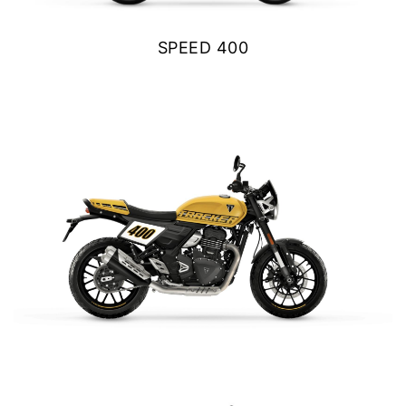
Y EXPLORER
SPEED 400
TIGER 1200 RALLY EXPLORER
$ 5.390.000
Precio desde $23.420.000
VER DETALLES
COTIZAR
SPEED 400
Precio desde $4.790.000
NEW TRACKER 400
NEW
TRACKER 400
$ 5.890.000
Precio desde $5.290.000