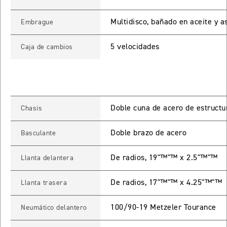
ROCKET 3 STORM R
Multidisco, bañado en aceite y as
Embrague
Precio desde $26.590.000
5 velocidades
Caja de cambios
 GT
ROCKET 3 STORM GT
Precio desde $28.590.000
Doble cuna de acero de estructu
Chasis
Doble brazo de acero
Basculante
De radios, 19"™"™ x 2.5"™"™
Llanta delantera
TIGER SPORT 660
De radios, 17"™"™ x 4.25"™"™
Llanta trasera
Precio desde $8.490.000
100/90-19 Metzeler Tourance
Neumático delantero