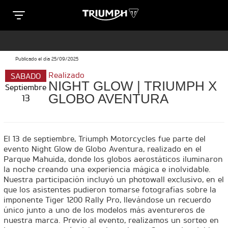
Clos
T
T
R
Publicado el día 25/09/2025
R
Realizado
SABADO
SPECIAL EDITIONS
I
NIGHT GLOW | TRIUMPH X
Septiembre
I
GLOBO AVENTURA
13
U
e
U
M
M
TRIDENT 660 TRIBUTE
El 13 de septiembre, Triumph Motorcycles fue parte del
P
Precio desde $9.090.000
evento Night Glow de Globo Aventura, realizado en el
P
Parque Mahuida, donde los globos aerostáticos iluminaron
H
la noche creando una experiencia mágica e inolvidable.
n
H
Nuestra participación incluyó un photowall exclusivo, en el
M
que los asistentes pudieron tomarse fotografías sobre la
M
SCRAMBLER 900 ICON
imponente Tiger 1200 Rally Pro, llevándose un recuerdo
O
único junto a uno de los modelos más aventureros de
Precio desde $11.990.000
O
nuestra marca. Previo al evento, realizamos un sorteo en
T