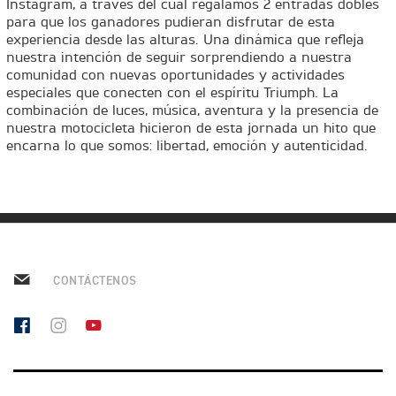
Instagram, a través del cual regalamos 2 entradas dobles
ESTOS
Y
RAVEL
T
para que los ganadores pudieran disfrutar de esta
O
experiencia desde las alturas. Una dinámica que refleja
O
nuestra intención de seguir sorprendiendo a nuestra
TIGER 850 SPORT TRAVEL
comunidad con nuevas oportunidades y actividades
R
Precio desde $13.690.000
TRIUMPH CONQUISTA EL
R
especiales que conecten con el espíritu Triumph. La
RED BULL ROMANIACS
combinación de luces, música, aventura y la presencia de
C
nuestra motocicleta hicieron de esta jornada un hito que
C
DITION ALPINE
2025
encarna lo que somos: libertad, emoción y autenticidad.
Y
TIGER 900 ALPINE EDITION
Y
ALPINE
C
Precio desde $17.690.000
C
L
Agosto JUEVES 27
L
EDITION DESERT
MAGIC NIGHT | TRIUMPH
E
REVEAL SERIES
TIGER 900 DESERT EDITION
E
CONTÁCTENOS
DESERT
S
S
Precio desde $18.590.000
DO EN
LLEGA A CHILE LA
OPTIMIZADA
 PRO ADVENTURE
MULTIPROPÓSITO
TRIUMPH TIGE
TIGER 1200 RALLY PRO