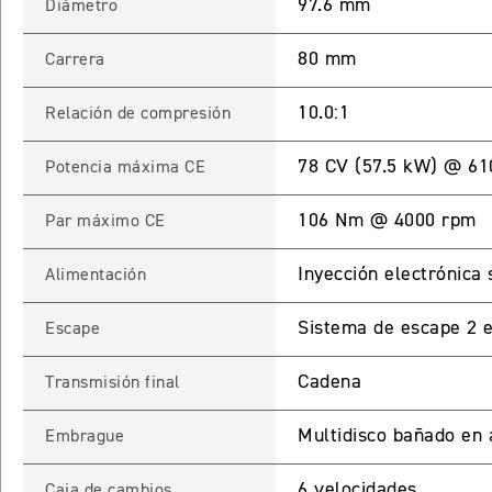
97.6 mm
Diámetro
80 mm
Carrera
10.0:1
Relación de compresión
78 CV (57.5 kW) @ 61
Potencia máxima CE
106 Nm @ 4000 rpm
Par máximo CE
Inyección electrónica 
Alimentación
Sistema de escape 2 e
Escape
Cadena
Transmisión final
Multidisco bañado en a
Embrague
6 velocidades
Caja de cambios