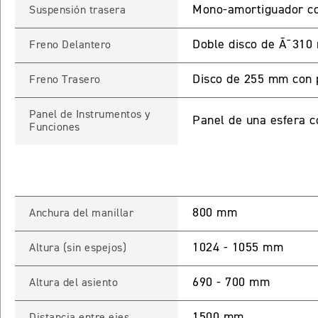
Mono-amortiguador co
Suspensión trasera
Doble disco de Ã˜310 
Freno Delantero
INICIAR
NUEV
Disco de 255 mm con p
Freno Trasero
Panel de Instrumentos y
Panel de una esfera c
Funciones
Recuperar contra
800 mm
Anchura del manillar
1024 - 1055 mm
Altura (sin espejos)
690 - 700 mm
Altura del asiento
1500 mm
Distancia entre ejes