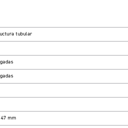
uctura tubular
lgadas
LIENTES
lgadas
password para acceder. Si aun no tienes una cuenta creada 
Ã˜47 mm