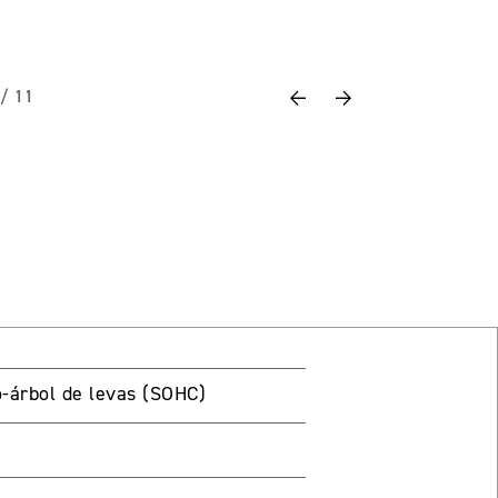
Previous
Next
 / 11
no-árbol de levas (SOHC)