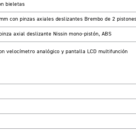
n bieletas
mm con pinzas axiales deslizantes Brembo de 2 pistone
A CUENTA
inza axial deslizante Nissin mono-pistón, ABS
on velocímetro analógico y pantalla LCD multifunción
seña