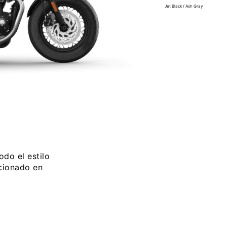
Jet Black / Ash Gray
do el estilo
cionado en