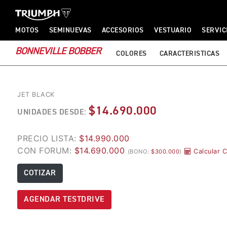
TRIUMPH MOTORCYCLES
TRIUMPH MOTORCYCLES
MOTOS
SEMINUEVAS
ACCESORIOS
VESTUARIO
SERVIC
BONNEVILLE BOBBER
COLORES
CARACTERISTICAS
JET BLACK
$14.690.000
UNIDADES DESDE:
PRECIO LISTA:
$14.990.000
CON FORUM:
$14.690.000
Calcular 
(BONO:
$300.000
)
COTIZAR
AGENDAR TESTDRIVE