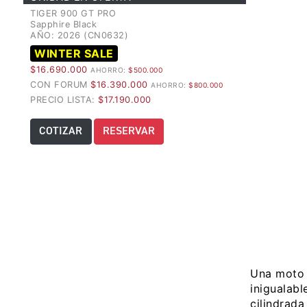
TIGER 900 GT PRO
Sapphire Black
AÑO: 2026 (CN0632)
WINTER SALE
$16.690.000
AHORRO:
$500.000
CON FORUM
$16.390.000
AHORRO:
$800.000
PRECIO LISTA:
$17.190.000
COTIZAR
RESERVAR
Una moto 
inigualabl
cilindrada