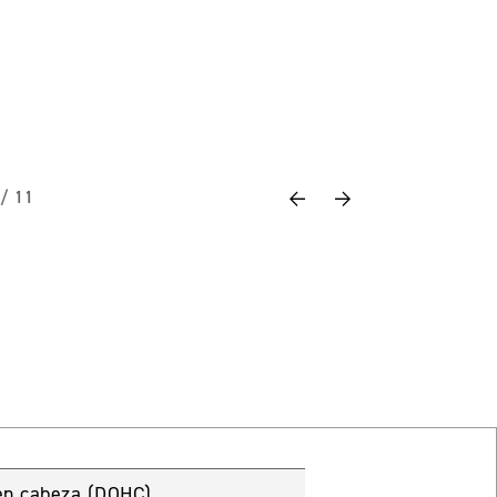
Previous
Next
 / 11
s en cabeza (DOHC)