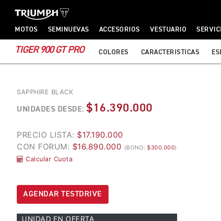
TRIUMPH MOTORCYCLES
TRIUMPH MOTORCYCLES
MOTOS
SEMINUEVAS
ACCESORIOS
VESTUARIO
SERVIC
TIGER 900 GT PRO
COLORES
CARACTERISTICAS
ES
SAPPHIRE BLACK
$16.390.000
UNIDADES DESDE:
PRECIO LISTA:
$17.190.000
CON FORUM:
$16.890.000
(BONO:
$300.000
)
Calcular Cuota
AGENDAR TESTDRIVE
UNIDAD EN OFERTA