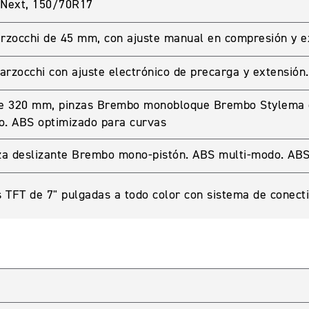
 Next, 150/70R17
arzocchi de 45 mm, con ajuste manual en compresión y 
zocchi con ajuste electrónico de precarga y extensión
A CUENTA
 de 320 mm, pinzas Brembo monobloque Brembo Stylema 
o. ABS optimizado para curvas
seña
za deslizante Brembo mono-pistón. ABS multi-modo. ABS
 TFT de 7" pulgadas a todo color con sistema de conect