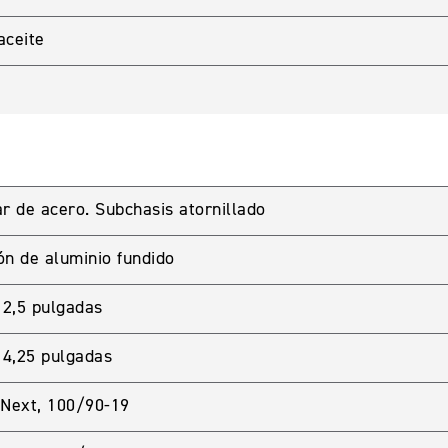
aceite
r de acero. Subchasis atornillado
LIENTES
ón de aluminio fundido
password para acceder. Si aun no tienes una cuenta creada 
x 2,5 pulgadas
 4,25 pulgadas
Next, 100/90-19