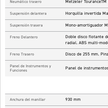
Metzeler TouranceTM
Neumático trasero
Horquilla invertida M
Suspensión delantera
Mono-amortiguador Mar
INICIAR
NUEV
Suspensión trasera
Doble disco flotante
Freno Delantero
radial. ABS multi-mod
Recuperar contra
Disco de 255 mm. Pin
Freno Trasero
Panel de Instrumentos y
Panel de instrumentos
Funciones
930 mm
Anchura del manillar