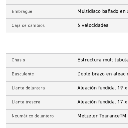
Multidisco bañado en 
Embrague
6 velocidades
Caja de cambios
Estructura multitubula
Chasis
INGRESO C
Doble brazo en aleaci
Basculante
Ingresa tu rut y 
Aleación fundida, 19 
Llanta delantera
registrarte.
Aleación fundida, 17 x
Llanta trasera
Metzeler TouranceTM 
Neumático delantero