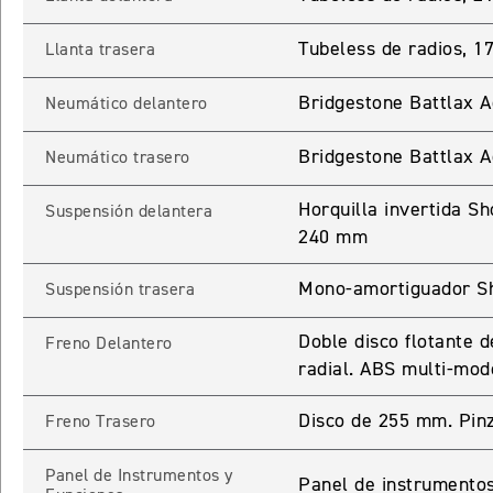
ROCKET 3 STORM R
Tubeless de radios, 1
Llanta trasera
Precio desde $26.590.000
Bridgestone Battlax 
Neumático delantero
 GT
Bridgestone Battlax 
ROCKET 3 STORM GT
Neumático trasero
Precio desde $28.590.000
Horquilla invertida S
Suspensión delantera
240 mm
Mono-amortiguador Sh
Suspensión trasera
Doble disco flotante
Freno Delantero
radial. ABS multi-mod
TIGER SPORT 660
Precio desde $8.490.000
Disco de 255 mm. Pin
Freno Trasero
Panel de Instrumentos y
Panel de instrumentos