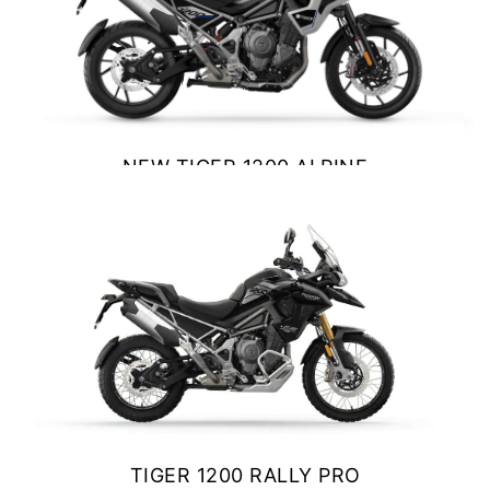
NEW
TF 250-X
Precio desde $9.690.000
NEW
TF250-E
NEW TIGER 1200 ALPINE
Precio desde $9.990.000
EDITION
$ 23.800.000
VER DETALLES
COTIZAR
TF450-X
Precio desde $10.690.000
NEW
TF450-E
Precio desde $10.990.000
TIGER 1200 RALLY PRO