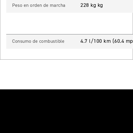
 TOURING
228 kg kg
Peso en orden de marcha
NEW
TIGER SPORT 800 TOURING
Precio desde $13.690.000
4.7 l/100 km (60.4 mp
Consumo de combustible
TIGER 900 GT
Precio desde $15.390.000
O
TIGER 900 GT PRO
Precio desde $16.390.000
 EDITION
NEW
TIGER 900 ALPINE EDITION