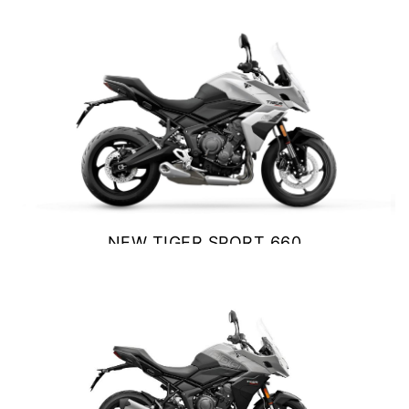
$ 9.990.000
Y EXPLORER
VER DETALLES
COTIZAR
TIGER 1200 RALLY EXPLORER
Precio desde $23.420.000
NEW TIGER SPORT 660
SPEED 400
$ 10.390.000
Precio desde $4.790.000
VER DETALLES
COTIZAR
NEW
TRACKER 400
Precio desde $5.290.000