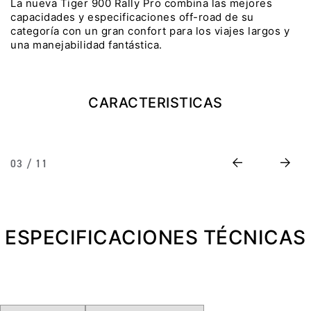
La nueva Tiger 900 Rally Pro combina las mejores
capacidades y especificaciones off-road de su
Precio desde $22.990.000
categoría con un gran confort para los viajes largos y
una manejabilidad fantástica.
Y EXPLORER ADVENTURE
TIGER 1200 RALLY EXPLORER
ADVENTURE
CARACTERISTICAS
Precio desde $25.990.000
Marzo JUEVES 26
Y
ENCIENDE LA NOCHE.
Previous
Next
03 / 11
N
VIVE LA RUTA. NIGHT
GR
& RIDE TRIUMP
ESPECIFICACIONES TÉCNICAS
TRIDENT 660
Precio desde $8.790.000