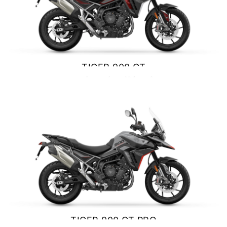
NEW
SCRAMBLER 900
Precio desde $12.690.000
TIGER 900 GT
BONNEVILLE T120
$ 15.690.000
Precio desde $12.640.000
VER DETALLES
COTIZAR
 BLACK
BONNEVILLE T120 BLACK
Precio desde $13.390.000
NEW
BONNEVILLE T120
Precio desde $13.690.000
TIGER 900 GT PRO