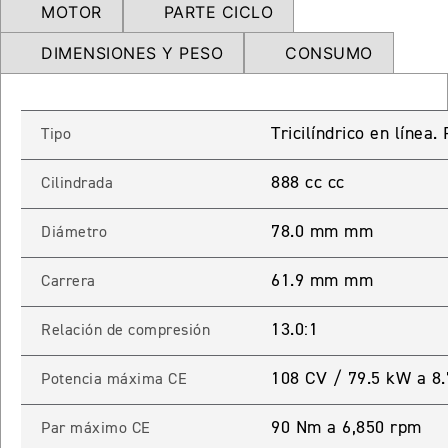
MOTOR
PARTE CICLO
NEW
TRIDENT 660
Precio desde $9.090.000
DIMENSIONES Y PESO
CONSUMO
Tricilíndrico en línea
Tipo
NEW
DAYTONA 660
Precio desde $10.590.000
888 cc cc
Cilindrada
78.0 mm mm
Diámetro
STREET TRIPLE R
61.9 mm mm
Carrera
Precio desde $11.690.000
13.0:1
Relación de compresión
108 CV / 79.5 kW a 8
Potencia máxima CE
NEW
TRIDENT 800
90 Nm a 6,850 rpm
Par máximo CE
Precio desde $12.690.000