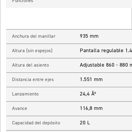
Funciones
TIGER SPORT 660
Precio desde $9.790.000
935 mm
Anchura del manillar
NEW
TIGER SPORT 660
Pantalla regulable 1
Altura (sin espejos)
Precio desde $10.090.000
Adjustable 860 - 880
Altura del asiento
1.551 mm
Distancia entre ejes
TIGER 800 SPORT
Precio desde $11.690.000
24,4 Âº
Lanzamiento
116,8 mm
Avance
TIGER 850 SPORT
20 L
Precio desde $11.390.000
Capacidad del depósito