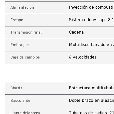
Inyección de combusti
Alimentación
65 RX
Sistema de escape 3:1 
Escape
STREET TRIPLE 765 RX
Precio desde $15.890.000
Cadena
Transmisión final
65 MOTO2
Multidisco bañado en 
Embrague
6 velocidades
Caja de cambios
STREET TRIPLE 765 MOTO2
Precio desde $17.490.000
00 RS
Estructura multitubula
Chasis
NEW
SPEED TRIPLE 1200 RS
Precio desde $20.090.000
Doble brazo en aleaci
Basculante
 R
Tubeless de radios, 2
Llanta delantera