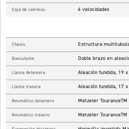
6 velocidades
Caja de cambios
Estructura multitubula
Chasis
Doble brazo en aleaci
Basculante
INGRESO C
Aleación fundida, 19 
Llanta delantera
Ingresa tu rut y 
Aleación fundida, 17 x
Llanta trasera
registrarte.
Metzeler TouranceTM 
Neumático delantero
Metzeler TouranceTM
Neumático trasero
Horquilla invertida M