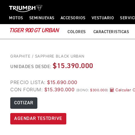
TRIUMPH MOTORCYCLES
TRIUMPH MOTORCYCLES
MOTOS
SEMINUEVAS
ACCESORIOS
VESTUARIO
SERVIC
TIGER 900 GT URBAN
COLORES
CARACTERISTICAS
GRAPHITE / SAPPHIRE BLACK URBAN
$15.390.000
UNIDADES DESDE:
PRECIO LISTA:
$15.690.000
CON FORUM:
$15.390.000
Calcular 
(BONO:
$300.000
)
COTIZAR
AGENDAR TESTDRIVE