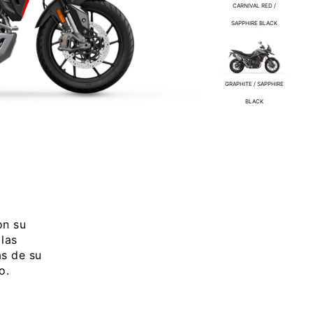
CARNIVAL RED /
SAPPHIRE BLACK
GRAPHITE / SAPPHIRE
BLACK
on su
 las
as de su
o.