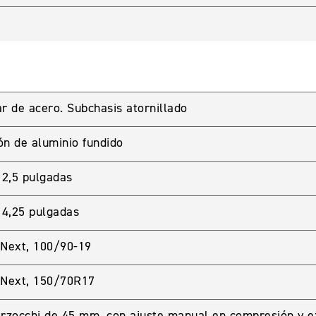
r de acero. Subchasis atornillado
ón de aluminio fundido
LIENTES
x 2,5 pulgadas
password para acceder. Si aun no tienes una cuenta creada 
 4,25 pulgadas
Next, 100/90-19
 Next, 150/70R17
arzocchi de 45 mm, con ajuste manual en compresión y 