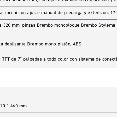
rzocchi con ajuste manual de precarga y extensión. 17
 de 320 mm, pinzas Brembo monobloque Brembo Stylema 
A CUENTA
za deslizante Brembo mono-pistón, ABS
seña
 TFT de 7" pulgadas a todo color con sistema de conect
.410-1.460 mm