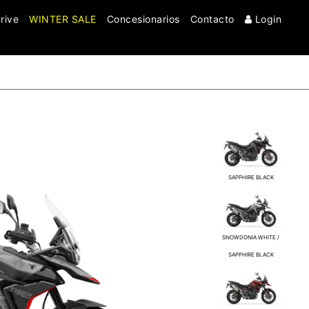
rive
WINTER SALE
Concesionarios
Contacto
Login
Clo
SAPPHIRE BLACK
SNOWDONIA WHITE /
SAPPHIRE BLACK