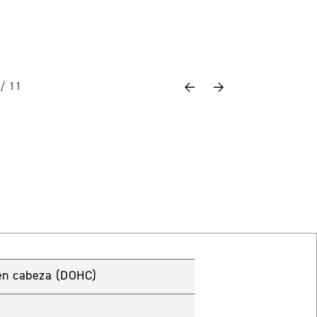
Previous
Next
 / 11
s en cabeza (DOHC)