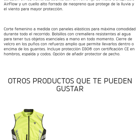
AirFlow y un cuello alto forrado de neopreno que protege de la lluvia y
NEW
TRIDENT 660
el viento para mayor protección.
Precio desde $9.090.000
Corte femenino a medida con paneles elásticos para máxima comodidad
durante todo el recorrido. Bolsillos con cremallera resistentes al agua
para tener tus objetos esenciales a mano en todo momento. Cierre de
velcro en los puños con refuerzo amplio que permite llevarlos dentro o
NEW
DAYTONA 660
encima de los guantes. Incluye protección D3O® con certificación CE en
hombros, espalda y codos. Opción de añadir protector de pecho.
Precio desde $10.590.000
OTROS PRODUCTOS QUE TE PUEDEN
GUSTAR
STREET TRIPLE R
Precio desde $11.690.000
NEW
TRIDENT 800
Precio desde $12.690.000