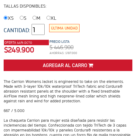
ADVENTURE
TALLAS DISPONIBLES:
Precio desde $22.990.000
XS
S
M
XL
 EXPLORER ADVENTURE
ÚLTIMA UNIDAD
CANTIDAD:
TIGER 1200 RALLY EXPLORER
ADVENTURE
PRECIO LISTA
OFERTA 44%
DCTO
$ 446.900
Precio desde $25.990.000
$249.900
Marzo JUEVES 26
AHORRAS: $197.000
ENCIENDE LA NOCHE.
VIVE LA RUTA. NIGHT &
AGREGAR AL CARRO
RIDE TRIUMP
ROADSTERS
The Carrion Womens Jacket is engineered to take on the elements.
Made with 3-layer 10k/10k waterproof TriTech fabric and Cordura®
abrasion resistant panels at the shoulder with a fixed breathable
AirFlow mesh lining and high neoprene-lined collar which shields
against rain and wind for added protection.
TRIDENT 660
667 / 5.000
Precio desde $8.790.000
La chaqueta Carrion para mujer está diseñada para resistir las
inclemencias del tiempo. Confeccionada con tejido TriTech de 3 capas
con impermeabilidad 10k/10k y paneles Cordura® resistentes a la
abrasión en los hombros, cuenta con un forro fijo de malla transpirable